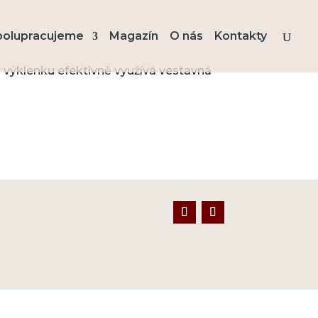
polupracujeme
Magazín
O nás
Kontakty
 výklenku efektivně využívá vestavná