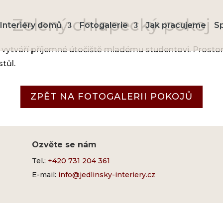
Zelený chlapecký pokoj
Interiéry domů
Fotogalerie
Jak pracujeme
S
 vytváří příjemné útočiště mladému studentovi. Prostor
tůl.
ZPĚT NA FOTOGALERII POKOJŮ
Ozvěte se nám
Tel.:
+420 731 204 361
E-mail:
info@jedlinsky-interiery.cz