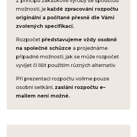
Z principu zakázkové výroby se spoustou
možností, je
každé zpracování rozpočtu
originální a počítané přesně dle Vámi
zvolených specifikací.
Rozpočet
představujeme vždy osobně
na společné schůzce
a projednáme
případné možnosti, jak se může rozpočet
vyvíjet či lišit použitím různých alternativ.
Při prezentaci rozpočtu volíme pouze
osobní setkání,
zaslání rozpočtu e–
mailem není možné.