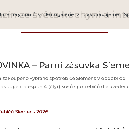
ín ze světa kuchyní a int
Interiéry domů
Fotogalerie
Jak pracujeme
S
VINKA – Parní zásuvka Siem
a zakoupené vybrané spotřebiče Siemens v období od 1. 
 zakoupení alespoň 4 (čtyř) kusů spotřebičů dle uvede