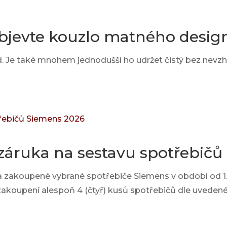
bjevte kouzlo matného desig
. Je také mnohem jednodušší ho udržet čistý bez nevzhle
záruka na sestavu spotřebičů
a zakoupené vybrané spotřebiče Siemens v období od 1. 
 zakoupení alespoň 4 (čtyř) kusů spotřebičů dle uvede