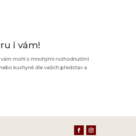
ru i vám!
 by vám mohl s mnohými rozhodnutími
na nebo kuchyně dle vašich představ a