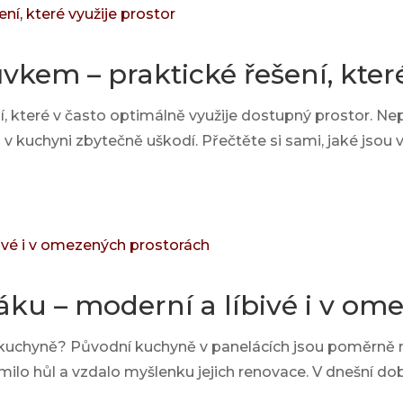
vkem – praktické řešení, které
, které v často optimálně využije dostupný prostor. Ne
u v kuchyni zbytečně uškodí. Přečtěte si sami, jaké jso
ku – moderní a líbivé i v om
 kuchyně? Původní kuchyně v panelácích jsou poměrně
lomilo hůl a vzdalo myšlenku jejich renovace. V dnešní d