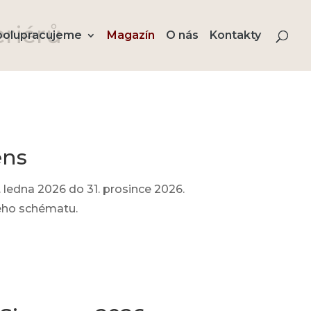
eriérů
polupracujeme
Magazín
O nás
Kontakty
ens
ledna 2026 do 31. prosince 2026.
ného schématu.