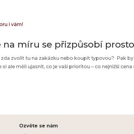
na míru se přizpůsobí prosto
e, zda zvolit tu na zakázku nebo koupit typovou? Pak
i ale měli ujasnit, co je vaší prioritou – co nejnižší ce
Ozvěte se nám