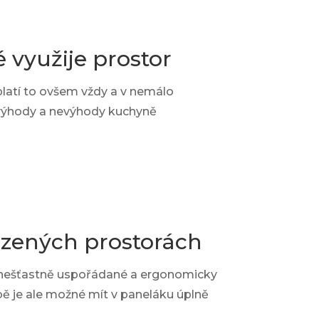
 využije prostor
platí to ovšem vždy a v nemálo
u výhody a nevýhody kuchyně
ezených prostorách
 nešťastně uspořádané a ergonomicky
obě je ale možné mít v paneláku úplně