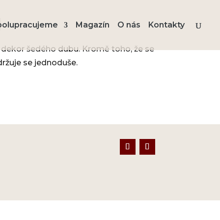
l
polupracujeme
Magazín
O nás
Kontakty
 dekor šedého dubu. Kromě toho, že se
ržuje se jednoduše.