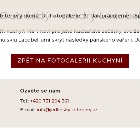
Dub šedý – modrý Lacobe
Interiéry domů
Fotogalerie
Jak pracujeme
S
 kuchyň Martinovi pro jeho kuchařské začátky, zvolila
sklu Lacobel, umí skrýt následky pánského vaření. Ud
ZPĚT NA FOTOGALERII KUCHYNÍ
Ozvěte se nám
Tel.:
+420 731 204 361
E-mail:
info@jedlinsky-interiery.cz