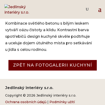
Světlý beton – bílý lesk
Kombinace světlého betonu s bílým leskem
vytváří oázu čistoty a klidu. Kontrastní barva
spotřebičů design kuchyně skvěle podtrhuje
a uceluje dojem útulného místa pro setkávání
u jídla s celou rodinou.
ZPĚT NA FOTOGALERII KUCHYNÍ
Jedlinský interiéry s.r.o.
Copyright © 2026 Jedlinský interiéry s.r.o.
Ochrana osobních údajů
|
Podmínky užití