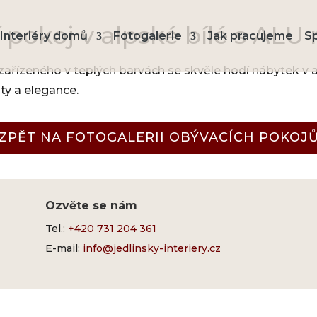
 pokoj v alpské bílé s ALU
Interiéry domů
Fotogalerie
Jak pracujeme
S
ařízeného v teplých barvách se skvěle hodí nábytek v a
ty a elegance.
ZPĚT NA FOTOGALERII OBÝVACÍCH POKOJ
Ozvěte se nám
Tel.:
+420 731 204 361
E-mail:
info@jedlinsky-interiery.cz