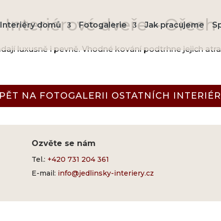
Interiérové dveře – Ořech
Interiéry domů
Fotogalerie
Jak pracujeme
S
dají luxusně i pevně. Vhodné kování podtrhne jejich atr
PĚT NA FOTOGALERII OSTATNÍCH INTERIÉ
Ozvěte se nám
Tel.:
+420 731 204 361
E-mail:
info@jedlinsky-interiery.cz