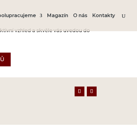
polupracujeme
Magazín
O nás
Kontakty
aktivní vzhled a skvěle vás uvedou do
RŮ