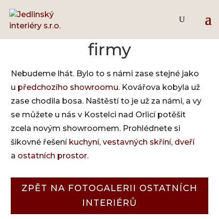
Nový showroom naší
firmy
Nebudeme lhát. Bylo to s námi zase stejné jako
u
předchozího showroomu
. Kovářova kobyla už
zase chodila bosa. Naštěstí to je už za námi, a vy
se můžete u nás v Kostelci nad Orlicí potěšit
zcela novým showroomem. Prohlédnete si
šikovné řešení
kuchyní
,
vestavných skříní
,
dveří
a
ostatních prostor
.
ZPĚT NA FOTOGALERII OSTATNÍCH
INTERIÉRŮ