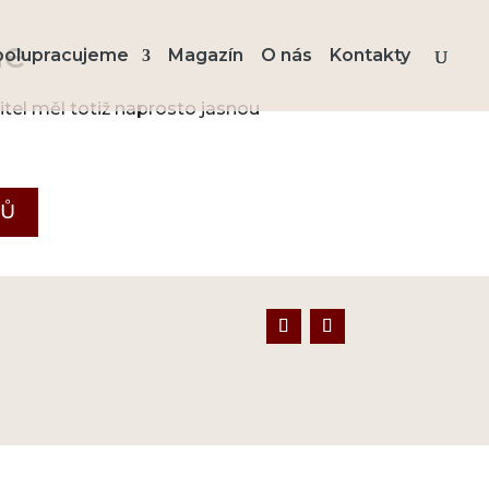
ne
polupracujeme
Magazín
O nás
Kontakty
tel měl totiž naprosto jasnou
RŮ