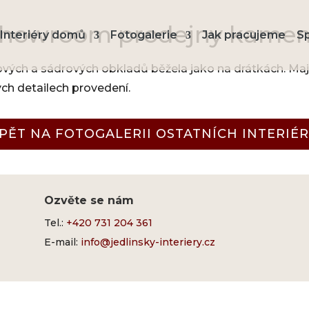
howroom prodejny kame
Interiéry domů
Fotogalerie
Jak pracujeme
S
ých a sádrových obkladů běžela jako na drátkách. Maji
ých detailech provedení.
PĚT NA FOTOGALERII OSTATNÍCH INTERIÉ
Ozvěte se nám
Tel.:
+420 731 204 361
E-mail:
info@jedlinsky-interiery.cz