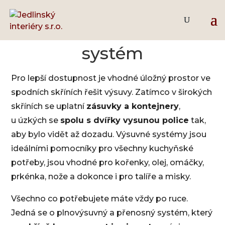
Drátěný a rohový
systém
Pro lepší dostupnost je vhodné úložný prostor ve
spodních skříních řešit výsuvy. Zatímco v širokých
skříních se uplatní
zásuvky a kontejnery
,
u úzkých se
spolu s dvířky vysunou police
tak,
aby bylo vidět až dozadu.
Výsuvné systémy jsou
ideálními pomocníky pro všechny kuchyňské
potřeby, jsou vhodné pro kořenky, olej, omáčky,
prkénka, nože a dokonce i pro talíře a misky.
Všechno co potřebujete máte vždy po ruce.
Jedná se o plnovýsuvný a přenosný systém, který