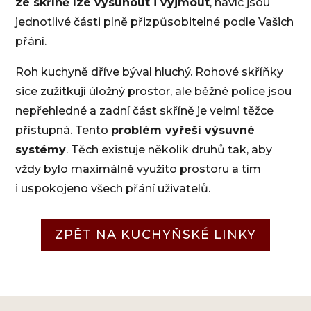
ze skříně lze vysunout i vyjmout
, navíc jsou
jednotlivé části plně přizpůsobitelné podle Vašich
přání.
Roh kuchyně dříve býval hluchý. Rohové skříňky
sice zužitkují úložný prostor, ale běžné police jsou
nepřehledné a zadní část skříně je velmi těžce
přístupná. Tento
problém vyřeší výsuvné
systémy
. Těch existuje několik druhů tak, aby
vždy bylo maximálně využito prostoru a tím
i uspokojeno všech přání uživatelů.
ZPĚT NA KUCHYŇSKÉ LINKY