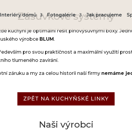
Zásuvkové systémy
Interiéry domů
Fotogalerie
Jak pracujeme
S
dé kuchyni je optimální řešit plnovýsuvnými boxy. Jedno
uského výrobce
BLUM
.
edevším pro svou praktičnost a maximální využití pros
ního tlumeného zavírání.
tní záruku a my za celou historii naší firmy
nemáme jed
ZPĚT NA KUCHYŇSKÉ LINKY
Naši výrobci