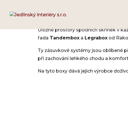
Úložné prostory spodních skříněk v kaž
řada
Tandembox
a
Legrabox
od Rako
Ty zásuvkové systémy jsou oblíbené př
při zachování lehkého chodu a komfort
Na tyto boxy dává jejich výrobce doživo