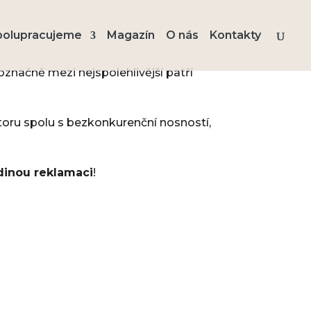
polupracujeme
Magazín
O nás
Kontakty
značně mezi nejspolehlivější patří
toru spolu s bezkonkurenční nosností,
inou reklamaci
!