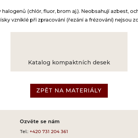
alogenů (chlór, fluor, brom aj.). Neobsahují azbest, oc
ísky vzniklé při zpracování (řezání a frézování) nejsou zd
Katalog kompaktních desek
ZPĚT NA MATERIÁLY
Ozvěte se nám
Tel.:
+420 731 204 361