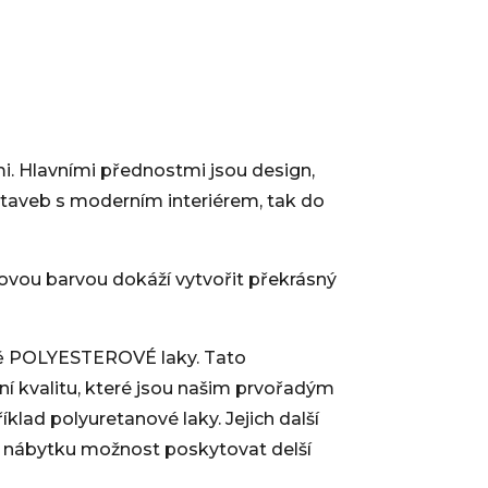
mi. Hlavními přednostmi jsou design,
ostaveb s moderním interiérem, tak do
vou barvou dokáží vytvořit překrásný
ně POLYESTEROVÉ laky. Tato
ní kvalitu, které jsou našim prvořadým
íklad polyuretanové laky. Jejich další
ům nábytku možnost poskytovat delší