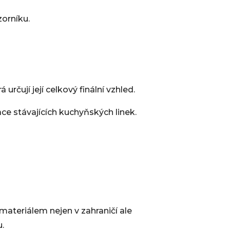
orníku.
rčují její celkový finální vzhled.
ce stávajících kuchyňských linek.
ateriálem nejen v zahraničí ale
u.