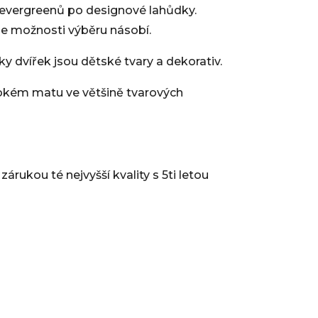
 evergreenů po designové lahůdky.
se možnosti výběru násobí.
 dvířek jsou dětské tvary a dekorativ.
bokém matu ve většině tvarových
rukou té nejvyšší kvality s 5ti letou