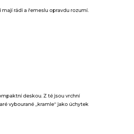
i mají rádi a řemeslu opravdu rozumí.
mpaktní deskou. Z té jsou vrchní
 staré vybourané „kramle“ jako úchytek