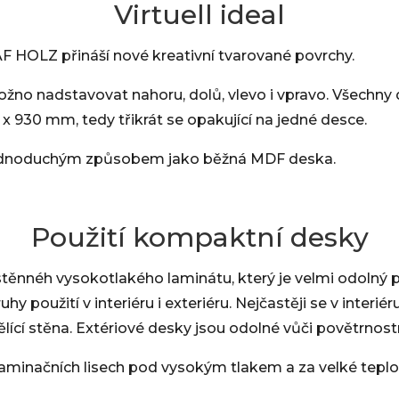
Virtuell ideal
JAF HOLZ přináší nové kreativní tvarované povrchy.
možno nadstavovat nahoru, dolů, vlevo i vpravo. Všechn
 930 mm, tedy třikrát se opakující na jedné desce.
 jednoduchým způsobem jako běžná MDF deska.
Použití kompaktní desky
těnnéh vysokotlakého laminátu, který je velmi odolný p
y použití v interiéru i exteriéru. Nejčastěji se v interié
dělící stěna. Extériové desky jsou odolné vůči povětrnos
minačních lisech pod vysokým tlakem a za velké teplot