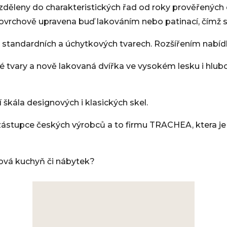
zděleny do charakteristických řad od roky prověřených
ovrchově upravena buď lakováním nebo patinací, čímž 
standardních a úchytkových tvarech. Rozšířením nabídky
 tvary a nově lakovaná dvířka ve vysokém lesku i hlu
 škála designových i klasických skel.
zástupce českých výrobců a to firmu TRACHEA, ktera je zá
nová kuchyň či nábytek?