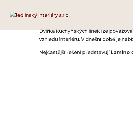
Dvířka kuchyňských linek lze považovat 
vzhledu interiéru. V dnešní době je nab
Nejčastější řešení představují
Lamino d