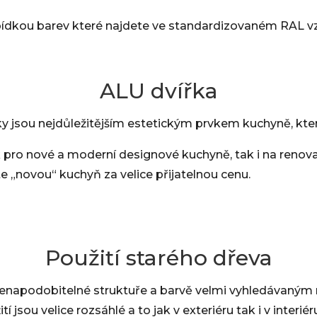
ídkou barev které najdete ve standardizovaném RAL vz
ALU dvířka
 jsou nejdůležitějším estetickým prvkem kuchyně, která u
pro nové a moderní designové kuchyně, tak i na renova
 „novou“ kuchyň za velice přijatelnou cenu.
Použití starého dřeva
nenapodobitelné struktuře a barvě velmi vyhledávaným m
 jsou velice rozsáhlé a to jak v exteriéru tak i v interiér