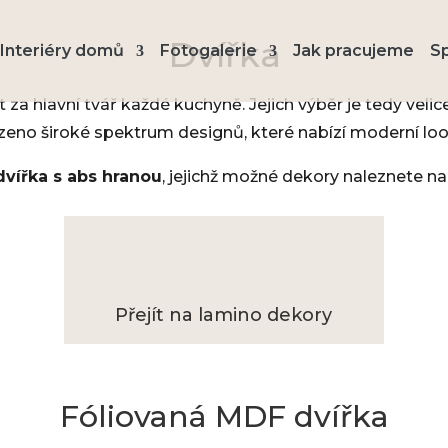
Dvířka
Interiéry domů
Fotogalerie
Jak pracujeme
S
za hlavní tvář každé kuchyně. Jejich výběr je tedy veli
ízeno široké spektrum designů, které nabízí moderní look
vířka s abs hranou
, jejichž možné dekory naleznete na
Přejít na lamino dekory
Fóliovaná MDF dvířka