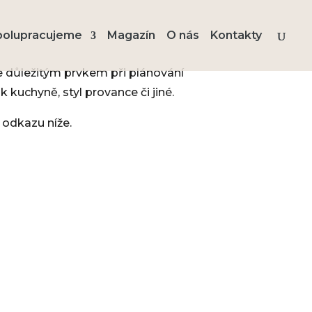
polupracujeme
Magazín
O nás
Kontakty
ce důležitým prvkem při plánování
 kuchyně, styl provance či jiné.
 odkazu níže.