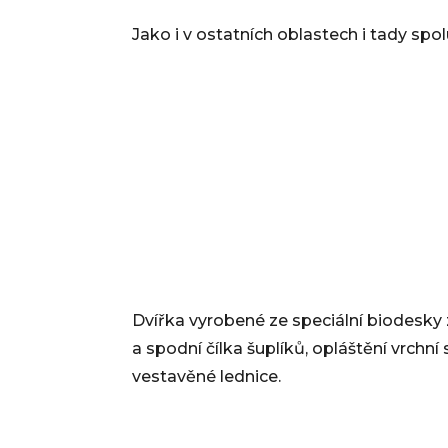
Jako i v ostatních oblastech i tady spo
Dvířka vyrobené ze speciální biodesky
a spodní čílka šuplíků, opláštění vrchn
vestavěné lednice.