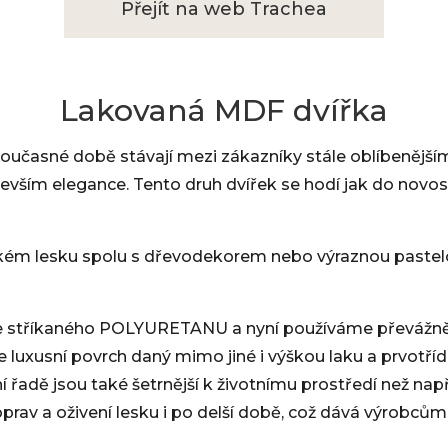
Přejít na web Trachea
Lakovaná MDF dvířka
současné době stávají mezi zákazníky stále oblíbenější
edevším elegance. Tento druh dvířek se hodí jak do nov
ém lesku spolu s dřevodekorem nebo výraznou pastelo
 ze stříkaného POLYURETANU a nyní používáme převáž
 luxusní povrch daný mimo jiné i výškou laku a prvotříd
 řadě jsou také šetrnější k životnímu prostředí než např
oprav a oživení lesku i po delší době, což dává výrobc