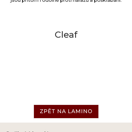
jsou přitom i odolné proti nárazu a poškrábání.
Cleaf
ZPĚT NA LAMINO