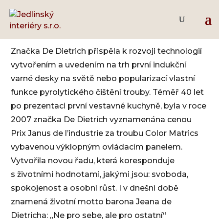
De Dietrich
Značka De Dietrich přispěla k rozvoji technologií
vytvořením a uvedením na trh první indukční
varné desky na světě nebo popularizací vlastní
funkce pyrolytického čištění trouby. Téměř 40 let
po prezentaci první vestavné kuchyně, byla v roce
2007 značka De Dietrich vyznamenána cenou
Prix Janus de l’industrie za troubu Color Matrics
vybavenou výklopným ovládacím panelem.
Vytvořila novou řadu, která koresponduje
s životními hodnotami, jakými jsou: svoboda,
spokojenost a osobní růst. I v dnešní době
znamená životní motto barona Jeana de
Dietricha: „Ne pro sebe, ale pro ostatní“