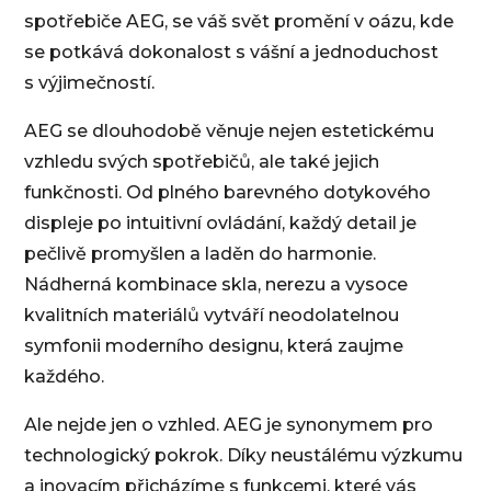
spotřebiče AEG, se váš svět promění v oázu, kde
se potkává dokonalost s vášní a jednoduchost
s výjimečností.
AEG se dlouhodobě věnuje nejen estetickému
vzhledu svých spotřebičů, ale také jejich
funkčnosti. Od plného barevného dotykového
displeje po intuitivní ovládání, každý detail je
pečlivě promyšlen a laděn do harmonie.
Nádherná kombinace skla, nerezu a vysoce
kvalitních materiálů vytváří neodolatelnou
symfonii moderního designu, která zaujme
každého.
Ale nejde jen o vzhled. AEG je synonymem pro
technologický pokrok. Díky neustálému výzkumu
a inovacím přicházíme s funkcemi, které vás